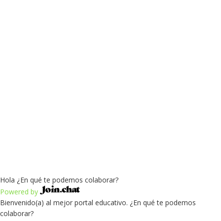
Recordarme
Sign In
Registro
Restaurar la contraseña
Send reset link
Password reset link sent
to your email
Cerrar
Confirmation link sent
Por favor, sigue las instrucciones enviadas a
tu dirección de correo electrónico.
Cerrar
Your application is sent
We'll send you an email as soon as your
application is approved.
Go to Profile
No account?
Registro
Sign In
¿Has olvidado tu contraseña?
Hola ¿En qué te podemos colaborar?
Powered by
Bienvenido(a) al mejor portal educativo. ¿En qué te podemos
colaborar?