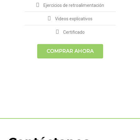
Ejercicios de retroalimentación
Videos explicativos
Certificado
COMPRAR AHORA
Compra cualquiera de nuestros planes y
accede de inmediato a nuestra
plataforma virtual.