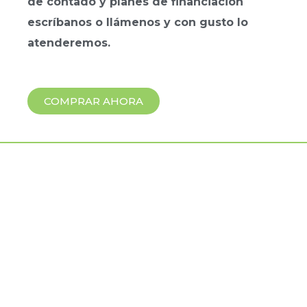
de contado y planes de financiación
escríbanos o llámenos y con gusto lo
atenderemos.
COMPRAR AHORA
CURSO, TALLERES
Y DIPLOMADOS
DOCENTES