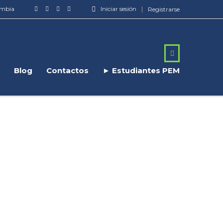
ombia
Iniciar sesión
Registrarse
Blog
Contactos
► Estudiantes PEM
/ 7