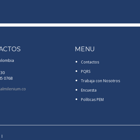
ACTOS
MENU
olombia
Contactos
PQRS
130
85 0768
Trabaja con Nosotros
almilenium.co
Encuesta
Políticas PEM
 I