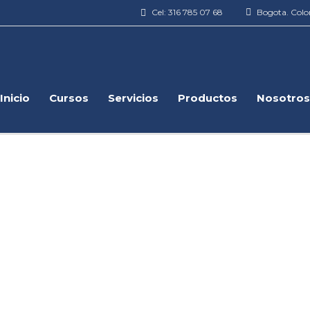
Cel: 316 785 07 68
Bogota. Col
Inicio
Cursos
Servicios
Productos
Nosotros
LIZADAS 24