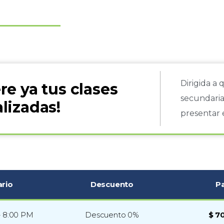
Dirigida a
re ya tus clases
secundaria
lizadas!
presentar 
ario
Descuento
P
– 8:00 PM
Descuento 0%
$ 7