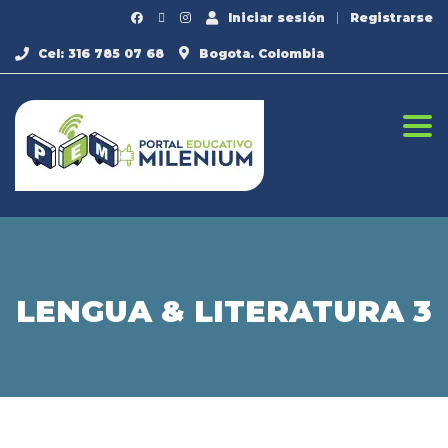
Iniciar sesión
Registrarse
Cel: 316 785 07 68
Bogota. Colombia
Togg
LENGUA & LITERATURA 3